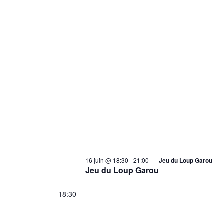
16 juin @ 18:30
-
21:00
Jeu du Loup Garou
Jeu du Loup Garou
18:30