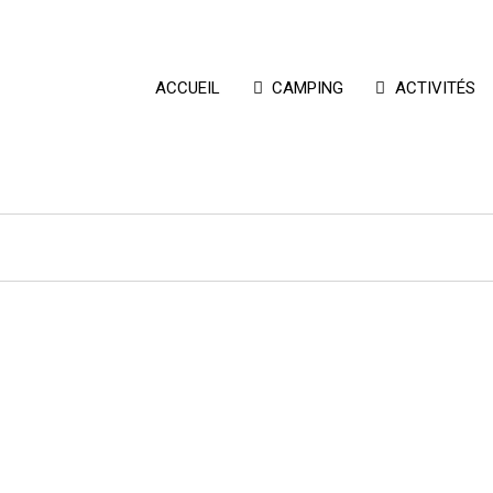
ACCUEIL
CAMPING
ACTIVITÉS