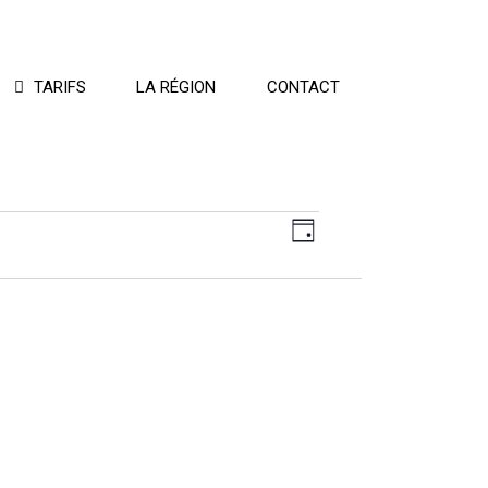
TARIFS
LA RÉGION
CONTACT
Navigation
Navigation
Jour
de
par
vues
Évènement
consultations