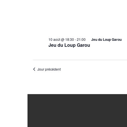
10 août @ 18:30
-
21:00
Jeu du Loup Garou
Jeu du Loup Garou
Jour précédent