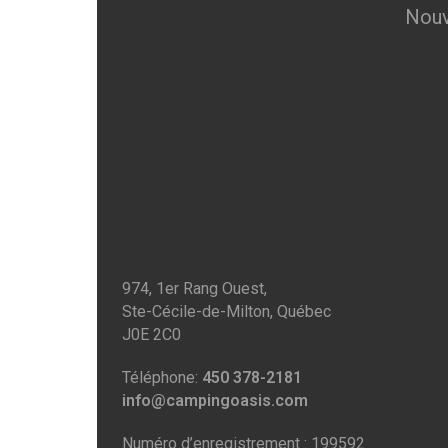
Nouv
974, 1er Rang Ouest,
Ste-Cécile-de-Milton, Québec
J0E 2C0
Téléphone:
450 378-2181
info@campingoasis.com
Numéro d’enregistrement : 199592