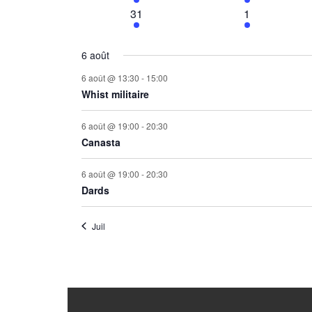
évènements
évènements
2
1
31
1
évènements
évènement
6 août
6 août @ 13:30
-
15:00
Whist militaire
6 août @ 19:00
-
20:30
Canasta
6 août @ 19:00
-
20:30
Dards
Juil