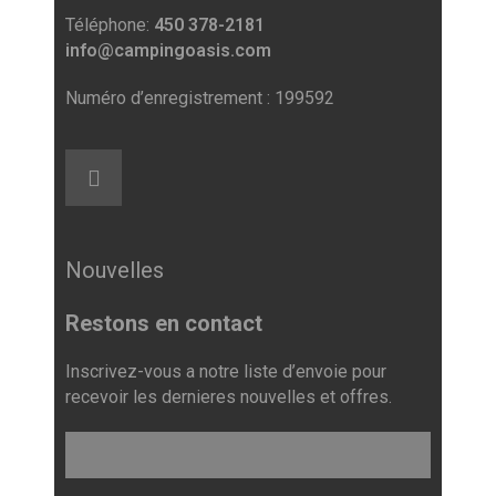
Téléphone:
450 378-2181
info@campingoasis.com
Numéro d’enregistrement : 199592
Nouvelles
Restons en contact
Inscrivez-vous a notre liste d’envoie pour
recevoir les dernieres nouvelles et offres.