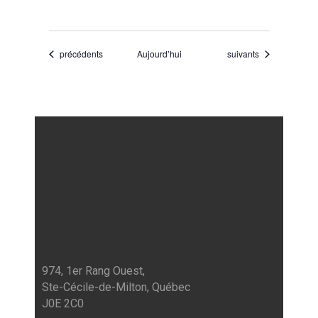
Évènements
Évènements
précédents
Aujourd’hui
suivants
974, 1er Rang Ouest,
Ste-Cécile-de-Milton, Québec
J0E 2C0