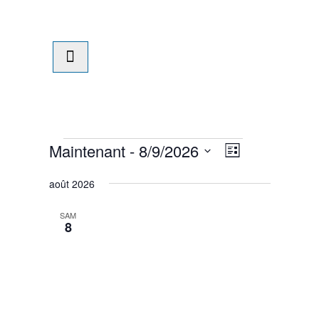
Maintenant
 - 
8/9/2026
Navigation
Navigatio
Évènements
Liste
de
Sélectionnez
par
août 2026
vues
une
Évènement
date.
consultat
SAM
8