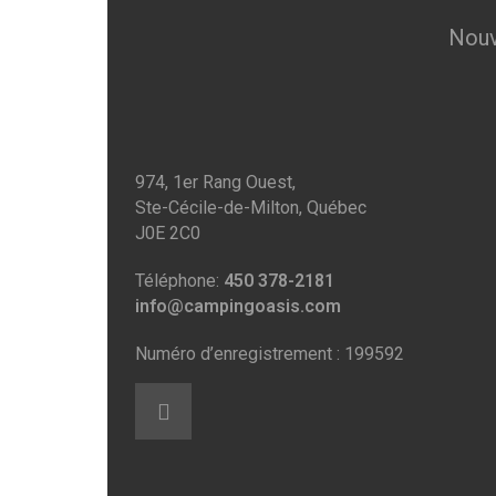
Nouv
974, 1er Rang Ouest,
Ste-Cécile-de-Milton, Québec
J0E 2C0
Téléphone:
450 378-2181
info@campingoasis.com
Numéro d’enregistrement : 199592