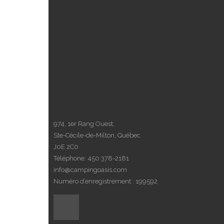
974, 1er Rang Ouest,
Ste-Cécile-de-Milton, Québec
J0E 2C0
Téléphone:
450 378-2181
info@campingoasis.com
Numéro d’enregistrement : 199592