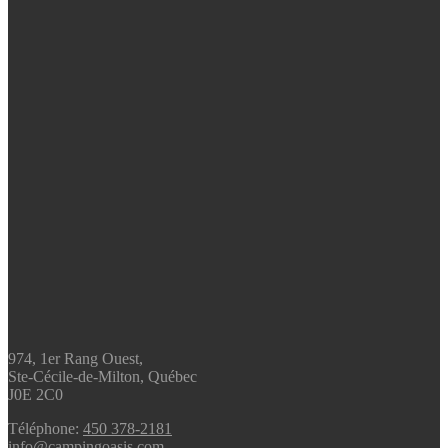
974, 1er Rang Ouest,
Ste-Cécile-de-Milton, Québec
J0E 2C0
Téléphone:
450 378-2181
info@campingoasis.com