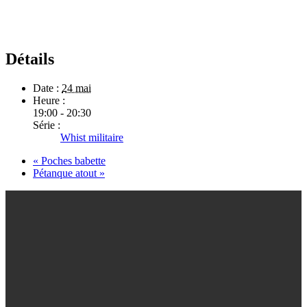
Détails
Date :
24 mai
Heure :
19:00 - 20:30
Série :
Whist militaire
«
Poches babette
Pétanque atout
»