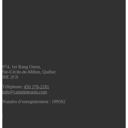
974, 1er Rang Ouest,
Ste-Cécile-de-Milton, Québec
J0E 2C0
Téléphone:
450 378-2181
info@campingoasis.com
Numéro d’enregistrement : 199592