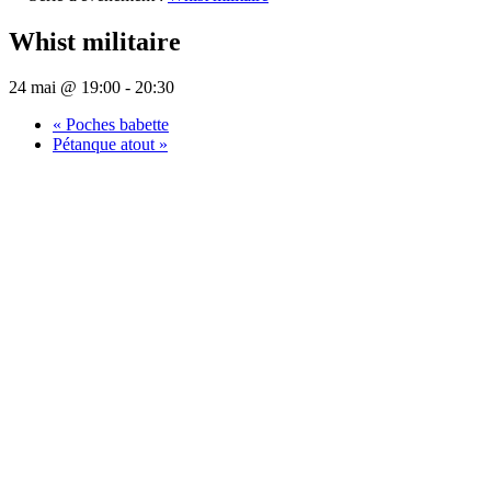
Whist militaire
24 mai @ 19:00
-
20:30
«
Poches babette
Pétanque atout
»