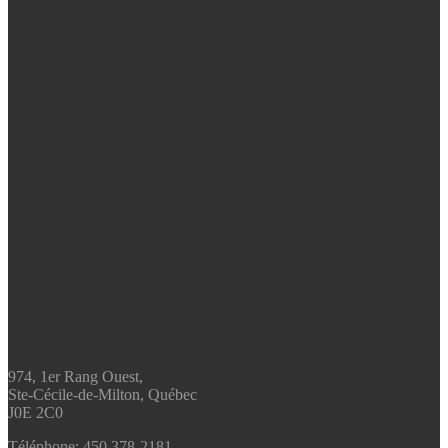
974, 1er Rang Ouest,
Ste-Cécile-de-Milton, Québec
J0E 2C0
Téléphone:
450 378-2181