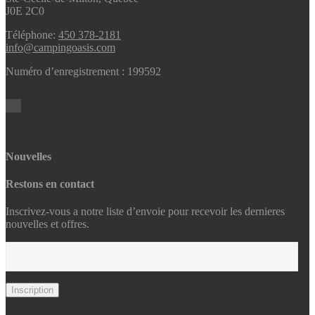
J0E 2C0
Téléphone:
450 378-2181
info@campingoasis.com
Numéro d’enregistrement : 199592
Nouvelles
Restons en contact
Inscrivez-vous a notre liste d’envoie pour recevoir les dernieres
nouvelles et offres.