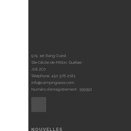
974, 1er Rang Ouest,
Ste-Cécile-de-Milton, Québec
J0E 2C0
Téléphone:
450 378-2181
info@campingoasis.com
Numéro d’enregistrement : 199592
NOUVELLES