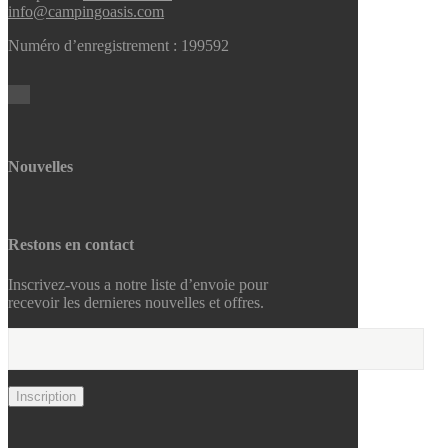
info@campingoasis.com
Numéro d’enregistrement : 199592
Nouvelles
Restons en contact
Inscrivez-vous a notre liste d’envoie pour
recevoir les dernieres nouvelles et offres.