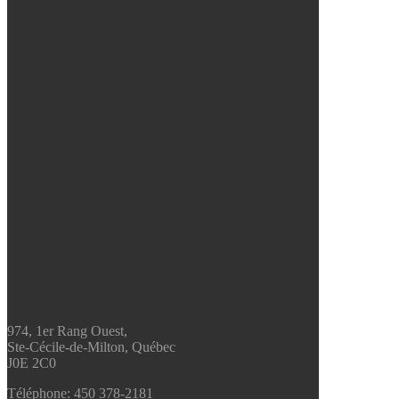
974, 1er Rang Ouest,
Ste-Cécile-de-Milton, Québec
J0E 2C0
Téléphone:
450 378-2181