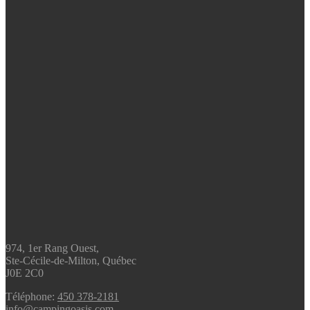
974, 1er Rang Ouest,
Ste-Cécile-de-Milton, Québec
J0E 2C0
Téléphone:
450 378-2181
info@campingoasis.com