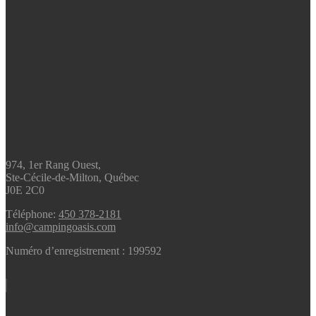
974, 1er Rang Ouest,
Ste-Cécile-de-Milton, Québec
J0E 2C0
Téléphone:
450 378-2181
info@campingoasis.com
Numéro d’enregistrement : 199592