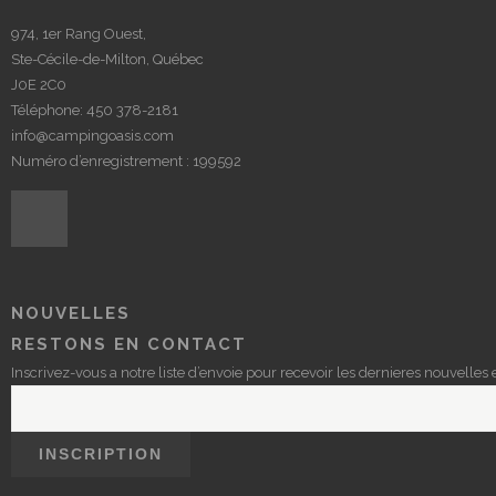
974, 1er Rang Ouest,
Ste-Cécile-de-Milton, Québec
J0E 2C0
Téléphone:
450 378-2181
info@campingoasis.com
Numéro d’enregistrement : 199592
NOUVELLES
RESTONS EN CONTACT
Inscrivez-vous a notre liste d’envoie pour recevoir les dernieres nouvelles e