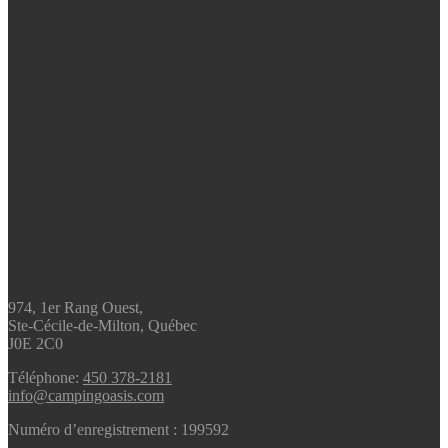
974, 1er Rang Ouest,
Ste-Cécile-de-Milton, Québec
J0E 2C0
Téléphone:
450 378-2181
info@campingoasis.com
Numéro d’enregistrement : 199592