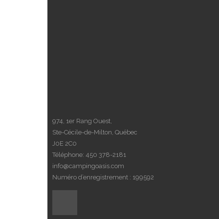
974, 1er Rang Ouest,
Ste-Cécile-de-Milton, Québec
J0E 2C0
Téléphone:
450 378-2181
info@campingoasis.com
Numéro d’enregistrement : 199592