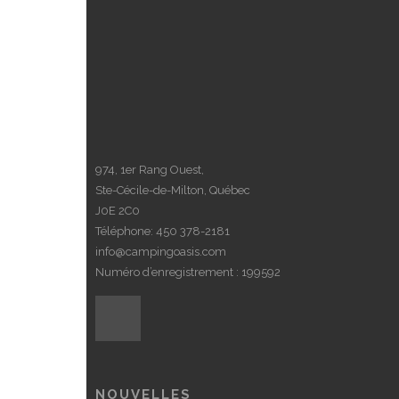
974, 1er Rang Ouest,
Ste-Cécile-de-Milton, Québec
J0E 2C0
Téléphone:
450 378-2181
info@campingoasis.com
Numéro d’enregistrement : 199592
NOUVELLES