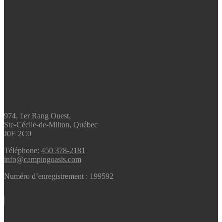
974, 1er Rang Ouest,
Ste-Cécile-de-Milton, Québec
J0E 2C0
Téléphone:
450 378-2181
info@campingoasis.com
Numéro d’enregistrement : 199592