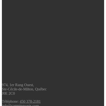
974, 1er Rang Ouest,
Ste-Cécile-de-Milton, Québec
J0E 2C0
Téléphone:
450 378-2181
info@campingoasis.com