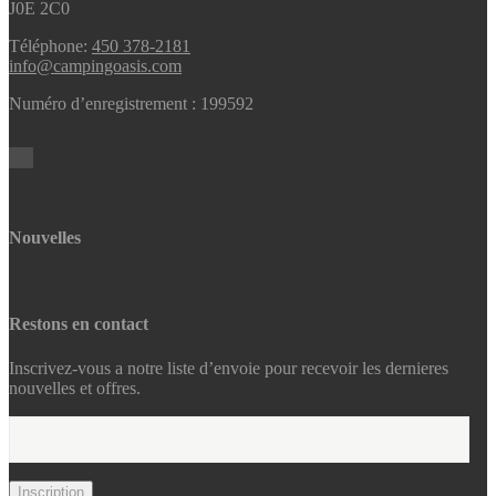
J0E 2C0
Téléphone:
450 378-2181
info@campingoasis.com
Numéro d’enregistrement : 199592
Nouvelles
Restons en contact
Inscrivez-vous a notre liste d’envoie pour recevoir les dernieres
nouvelles et offres.