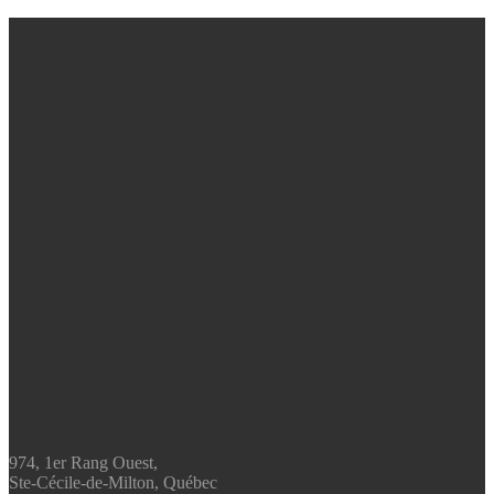
974, 1er Rang Ouest,
Ste-Cécile-de-Milton, Québec