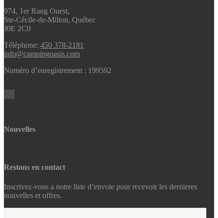
974, 1er Rang Ouest,
Ste-Cécile-de-Milton, Québec
J0E 2C0
Téléphone:
450 378-2181
info@campingoasis.com
Numéro d’enregistrement : 199592
Nouvelles
Restons en contact
Inscrivez-vous a notre liste d’envoie pour recevoir les dernieres
nouvelles et offres.