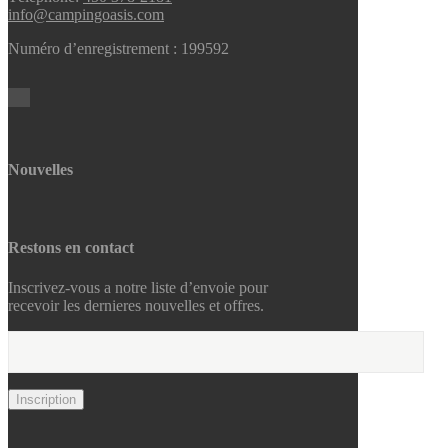
info@campingoasis.com
Numéro d’enregistrement : 199592
Nouvelles
Restons en contact
Inscrivez-vous a notre liste d’envoie pour
recevoir les dernieres nouvelles et offres.