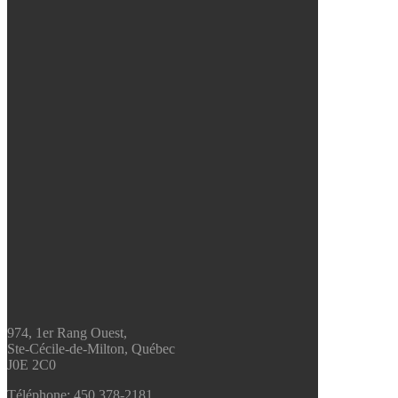
974, 1er Rang Ouest,
Ste-Cécile-de-Milton, Québec
J0E 2C0
Téléphone:
450 378-2181