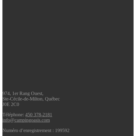
974, 1er Rang Ouest,
Ste-Cécile-de-Milton, Québec
J0E 2C0
Téléphone:
450 378-2181
info@campingoasis.com
Numéro d’enregistrement : 199592