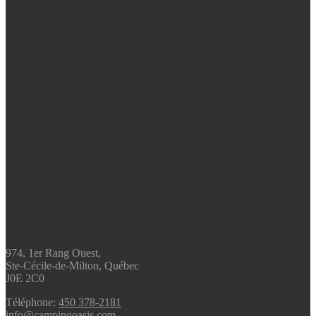
974, 1er Rang Ouest,
Ste-Cécile-de-Milton, Québec
J0E 2C0
Téléphone:
450 378-2181
info@campingoasis.com