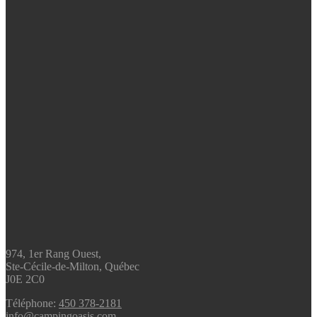
974, 1er Rang Ouest,
Ste-Cécile-de-Milton, Québec
J0E 2C0
Téléphone:
450 378-2181
info@campingoasis.com