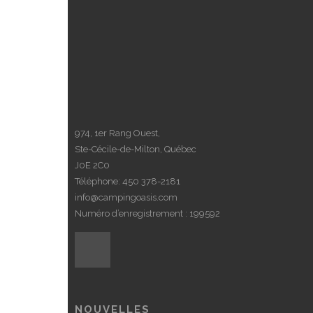
974, 1er Rang Ouest,
Ste-Cécile-de-Milton, Québec
J0E 2C0
Téléphone:
450 378-2181
info@campingoasis.com
Numéro d’enregistrement : 199592
NOUVELLES