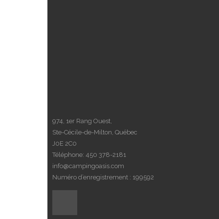
974, 1er Rang Ouest,
Ste-Cécile-de-Milton, Québec
J0E 2C0
Téléphone:
450 378-2181
info@campingoasis.com
Numéro d’enregistrement : 199592