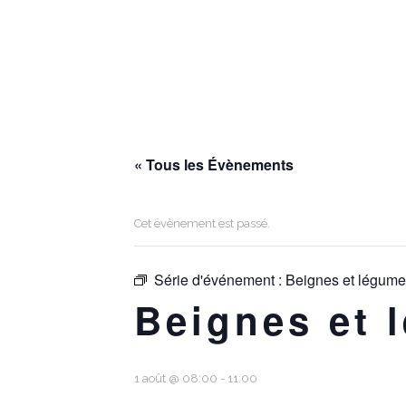
« Tous les Évènements
Cet évènement est passé.
Série d'événement :
Beignes et légum
Beignes et 
1 août @ 08:00
-
11:00